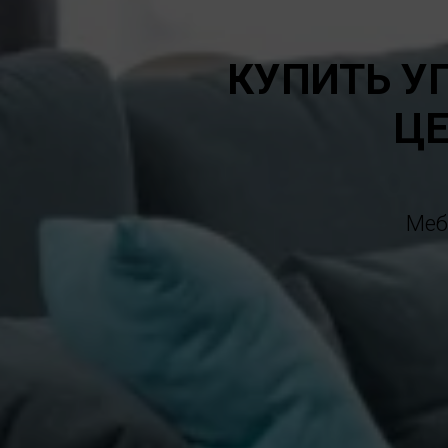
КУПИТЬ У
ЦЕ
Меб