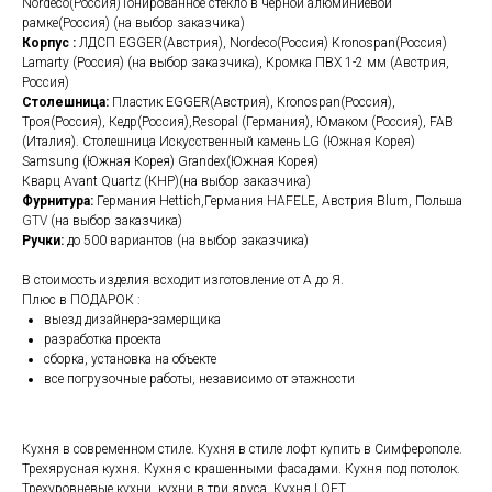
Nordeco(Россия)Тонированное стекло в черной алюминиевой
рамке(Россия) (на выбор заказчика)
Корпус :
ЛДСП EGGER(Австрия), Nordeco(Россия) Kronospan(Россия)
Lamarty (Россия) (на выбор заказчика), Кромка ПВХ 1-2 мм (Австрия,
Россия)
Столешница:
Пластик EGGER(Австрия), Kronospan(Россия),
Троя(Россия), Кедр(Россия),Resopal (Германия), Юмаком (Россия), FAB
(Италия). Столешница Искусственный камень LG (Южная Корея)
Samsung (Южная Корея) Grandex(Южная Корея)
Кварц Avant Quartz (КНР)(на выбор заказчика)
Фурнитура:
Германия Hettich,Германия
HAFELE
, Австрия Blum, Польша
GTV
(на выбор заказчика)
Ручки:
до 500 вариантов (на выбор заказчика)
В стоимость изделия всходит изготовление от А до Я.
Плюс в ПОДАРОК :
выезд дизайнера-замерщика
разработка проекта
сборка, установка на объекте
все погрузочные работы, независимо от этажности
Кухня в современном стиле. Кухня в стиле лофт купить в Симферополе.
Трехярусная кухня. Кухня с крашенными фасадами. Кухня под потолок.
Трехуровневые кухни, кухни в три яруса. Кухня LOFT