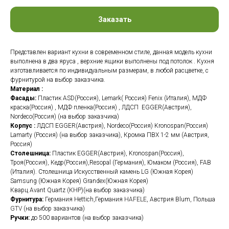
Заказать
Представлен вариант кухни в современном стиле, данная модель кухни
выполнена в два яруса , верхние ящики выполнены под потолок . Кухня
изготавливается по индивидуальным размерам, в любой расцветке, с
фурнитурой на выбор заказчика.
Материал :
Фасады:
Пластик ASD(Россия), Lemark( Россия) Fenix (Италия), МДФ
краска(Россия) , МДФ пленка(Россия) , ЛДСП EGGER(Австрия),
Nordeco(Россия) (на выбор заказчика)
Корпус :
ЛДСП EGGER(Австрия), Nordeco(Россия) Kronospan(Россия)
Lamarty (Россия) (на выбор заказчика), Кромка ПВХ 1-2 мм (Австрия,
Россия)
Столешница:
Пластик EGGER(Австрия), Kronospan(Россия),
Троя(Россия), Кедр(Россия),Resopal (Германия), Юмаком (Россия), FAB
(Италия). Столешница Искусственный камень LG (Южная Корея)
Samsung (Южная Корея) Grandex(Южная Корея)
Кварц Avant Quartz (КНР)(на выбор заказчика)
Фурнитура:
Германия Hettich,Германия
HAFELE
, Австрия Blum, Польша
GTV
(на выбор заказчика)
Ручки:
до 500 вариантов (на выбор заказчика)