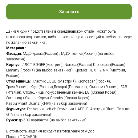
Заказать
Данная кухня представлена в скандинавском стиле , может быть
выполнена под потолок, либо с высотой верхних секций в любом размере
по желанию заказчика .
Материал :
Фасады:
МДФ краска(Россия) , МДФ пленка(Россия) (на выбор
заказчика)
Корпус :
ЛДСП EGGER(Австрия), Nordeco(Россия) Kronospan(Россия)
Lamarty (Россия) (на выбор заказчика), Кромка ПВХ 1-2 мм (Австрия,
Россия)
Столешница:
Пластик EGGER(Австрия), Kronospan(Россия),
Троя(Россия), Кедр(Россия),Resopal (Германия), Юмаком (Россия), FAB
(Италия). Столешница Искусственный камень LG (Южная Корея)
Samsung (Южная Корея) Grandex(Южная Корея)
Кварц Avant Quartz (КНР)(на выбор заказчика)
Фурнитура:
Германия Hettich,Германия
HAFELE
, Австрия Blum, Польша
GTV
(на выбор заказчика)
Ручки:
до 500 вариантов (на выбор заказчика)
В стоимость изделия всходит изготовление от А до Я.
Плюс в ПОДАРОК :