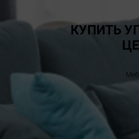
КУПИТЬ У
ЦЕ
Меб